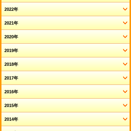
5月 (2)
10月 (1)
11月 (2)
2022年
12月 (2)
4月 (3)
9月 (1)
10月 (2)
11月 (4)
2021年
12月 (6)
3月 (1)
8月 (3)
8月 (2)
10月 (5)
11月 (5)
2020年
12月 (5)
2月 (3)
6月 (1)
7月 (1)
9月 (2)
10月 (2)
11月 (2)
2019年
12月 (7)
1月 (2)
5月 (2)
6月 (2)
8月 (1)
9月 (3)
10月 (4)
11月 (6)
2018年
12月 (14)
4月 (3)
5月 (3)
7月 (1)
8月 (3)
9月 (4)
10月 (5)
11月 (9)
2017年
12月 (14)
3月 (2)
3月 (2)
6月 (1)
7月 (3)
8月 (7)
9月 (7)
10月 (13)
11月 (12)
2016年
12月 (15)
2月 (2)
2月 (2)
4月 (2)
6月 (2)
7月 (5)
8月 (9)
9月 (8)
10月 (9)
11月 (14)
2015年
12月 (15)
1月 (5)
1月 (2)
3月 (1)
5月 (3)
6月 (7)
7月 (10)
8月 (7)
9月 (7)
10月 (16)
11月 (16)
2014年
12月 (19)
2月 (2)
4月 (3)