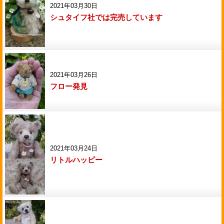
2021年03月30日
シュタイフ社では完売しています
2021年03月26日
フロー発見
2021年03月24日
リトルハッピー