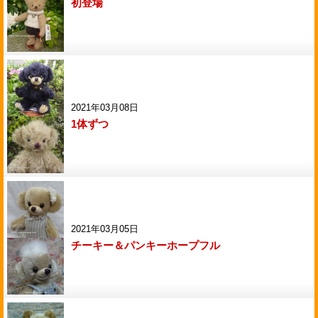
初登場
2021年03月08日
1体ずつ
2021年03月05日
チーキー＆パンキーホープフル