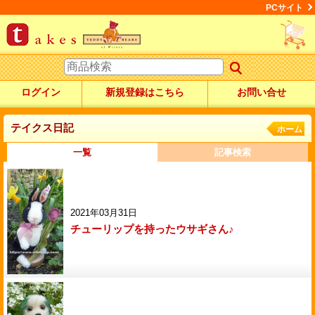
PCサイト
ログイン
新規登録はこちら
お問い合せ
テイクス日記
ホーム
一覧
記事検索
2021年03月31日
チューリップを持ったウサギさん♪