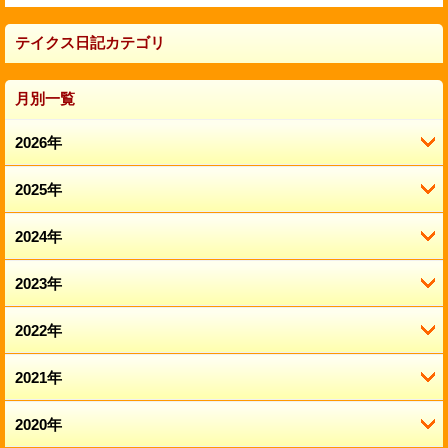
テイクス日記カテゴリ
月別一覧
2026年
2025年
8月 (1)
7月 (3)
2024年
12月 (2)
6月 (2)
11月 (1)
2023年
12月 (4)
5月 (2)
10月 (1)
11月 (2)
2022年
12月 (2)
4月 (3)
9月 (1)
10月 (2)
11月 (4)
2021年
12月 (6)
3月 (1)
8月 (3)
8月 (2)
10月 (5)
11月 (5)
2020年
12月 (5)