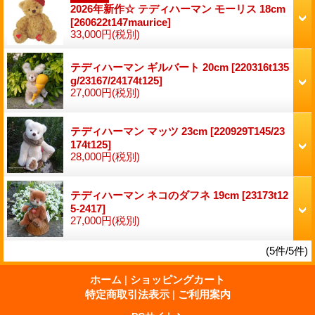
2026年新作☆ テディハーマン モーリス 18cm
[260622t147maurice]
33,000円
(税別)
テディハーマン ギルバート 20cm
[220316t135
g/23167/24174t125]
27,000円
(税別)
テディハーマン マッツ 23cm
[220929T145/23
174t125]
28,000円
(税別)
テディハーマン ネコのダフネ 19cm
[23173t12
5-2417]
27,000円
(税別)
(5件/5件)
ホーム
|
ショッピングカート
特定商取引法表示
|
ご利用案内