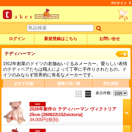
PCサイト
ログイン
新規登録はこちら
お問い合せ
テディハーマン
一覧
1912年創業のドイツの老舗ぬいぐるみメーカー。愛らしい表情
のテディベアたちは職人によって丁寧に手作りされたもの。ド
イツのみならず世界的に有名なメーカーです。
おすすめ順
価格の安い順
売れ筋順
表示件数
:
2026年新作☆ テディハーマン ヴィクトリア
25cm
[260622t152victoria]
34,000円
(税別)