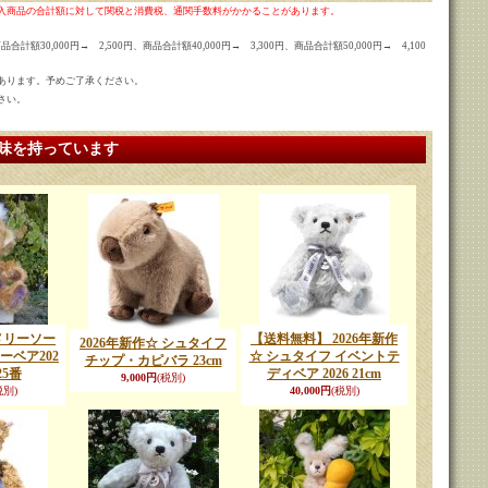
入商品の合計額に対して関税と消費税、通関手数料がかかることがあります。
合計額30,000円→ 2,500円、商品合計額40,000円→ 3,300円、商品合計額50,000円→ 4,100
あります。予めご了承ください。
さい。
味を持っています
 メリーソー
【送料無料】 2026年新作
2026年新作☆ シュタイフ
ーベア202
☆ シュタイフ イベントテ
チップ・カピバラ 23cm
25番
ディベア 2026 21cm
9,000円
(税別)
税別)
40,000円
(税別)