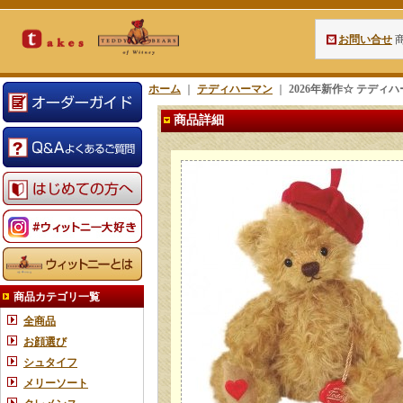
お問い合せ
ホーム
｜
テディハーマン
｜
2026年新作☆ テディハ
商品詳細
商品カテゴリ一覧
全商品
お顔選び
シュタイフ
メリーソート