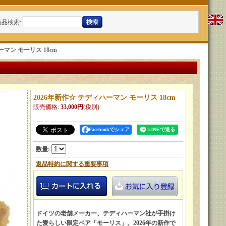
商品検索
:
ーマン モーリス 18cm
2026年新作☆ テディハーマン モーリス 18cm
販売価格
:
33,000円
(税別)
Facebookでシェア
数量
:
返品特約に関する重要事項
ドイツの老舗メーカー、テディハーマン社が手掛け
た愛らしい限定ベア「モーリス」。2026年の新作で