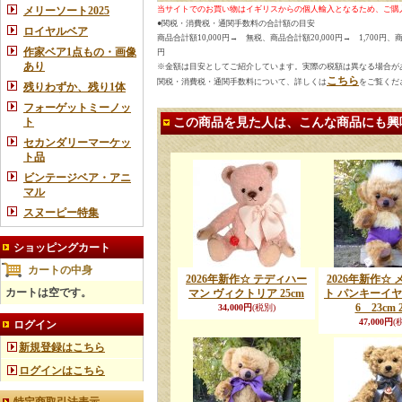
メリーソート2025
当サイトでのお買い物はイギリスからの個人輸入となるため、ご購
●関税・消費税・通関手数料の合計額の目安
ロイヤルベア
商品合計額10,000円→ 無税、商品合計額20,000円→ 1,700円、商品
作家ベア1点もの・画像
円
あり
※金額は目安としてご紹介しています。実際の税額は異なる場合が
こちら
関税・消費税・通関手数料について、詳しくは
をご覧くだ
残りわずか、残り1体
フォーゲットミーノッ
ト
この商品を見た人は、こんな商品にも興
セカンダリーマーケッ
ト品
ビンテージベア・アニ
マル
スヌーピー特集
ショッピングカート
カートの中身
2026年新作☆ テディハー
2026年新作☆
カートは空です。
マン ヴィクトリア 25cm
ト パンキーイヤ
6 23cm 
34,000円
(税別)
47,000円
(
ログイン
新規登録はこちら
ログインはこちら