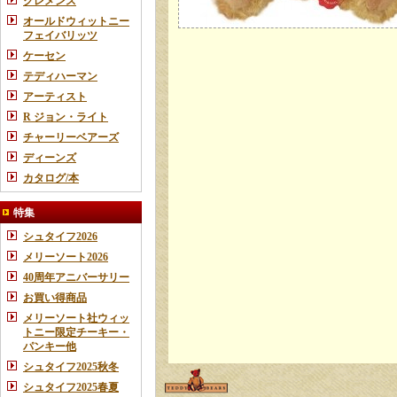
クレメンス
オールドウィットニー
フェイバリッツ
ケーセン
テディハーマン
アーティスト
R ジョン・ライト
チャーリーベアーズ
ディーンズ
カタログ/本
特集
シュタイフ2026
メリーソート2026
40周年アニバーサリー
お買い得商品
メリーソート社ウィッ
トニー限定チーキー・
パンキー他
シュタイフ2025秋冬
シュタイフ2025春夏