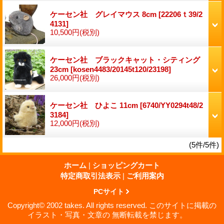
ケーセン社 グレイマウス 8cm
[22206ｔ39/2
4131]
10,500円
(税別)
ケーセン社 ブラックキャット・シティング
23cm
[kosen4483/20145t120/23198]
26,000円
(税別)
ケーセン社 ひよこ 11cm
[6740/YY0294t48/2
3184]
12,000円
(税別)
(5件/5件)
ホーム
|
ショッピングカート
特定商取引法表示
|
ご利用案内
PCサイト
Copyright© 2002 takes. All rights reserved. このサイトに掲載の
イラスト・写真・文章の 無断転載を禁じます。