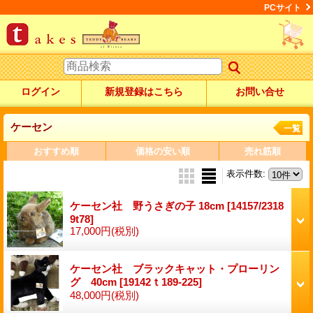
PCサイト
ログイン
新規登録はこちら
お問い合せ
ケーセン
一覧
おすすめ順
価格の安い順
売れ筋順
表示件数
:
ケーセン社 野うさぎの子 18cm
[14157/2318
9t78]
17,000円
(税別)
ケーセン社 ブラックキャット・プローリン
グ 40cm
[19142ｔ189-225]
48,000円
(税別)