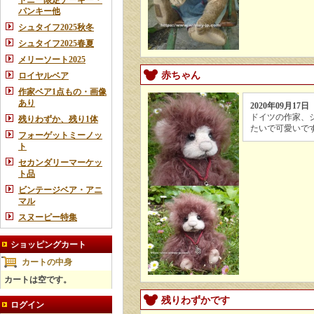
トニー限定チーキー・
パンキー他
シュタイフ2025秋冬
シュタイフ2025春夏
メリーソート2025
赤ちゃん
ロイヤルベア
作家ベア1点もの・画像
あり
2020年09月17日
ドイツの作家、
残りわずか、残り1体
たいで可愛いです
フォーゲットミーノッ
ト
セカンダリーマーケッ
ト品
ビンテージベア・アニ
マル
スヌーピー特集
ショッピングカート
カートの中身
カートは空です。
残りわずかです
ログイン