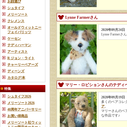
お顔選び
シュタイフ
メリーソート
Lynne Farmerさん
クレメンス
オールドウィットニー
2020年09月24日
フェイバリッツ
Lynne Far
ケーセン
テディハーマン
アーティスト
R ジョン・ライト
チャーリーベアーズ
ディーンズ
カタログ/本
マリー・ロビションさんのテディ
特集
シュタイフ2026
2020年09月19日
多くのベアコレ
メリーソート2026
ア
。
40周年アニバーサリー
マリーさんのベ
な作品です♪
お買い得商品
メリーソート社ウィッ