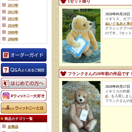
1セット限り
2013年
2012年
2020年09月28日
2011年
イギリス、ガブリエル
ぬいぐるみと本
2010年
クラシックプーの
2009年
のです。1セッ
2008年
フランクさんの20年前の作品です
2020年09月27日
イギリスの作家、
el
」を入荷しま
フランクさんの
商品カテゴリ一覧
全商品