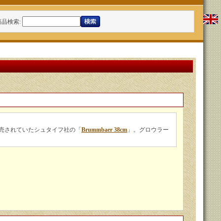
商品検索
:
年に販売されていたシュタイフ社の「
Brummbaer 38cm
」。グロウラー