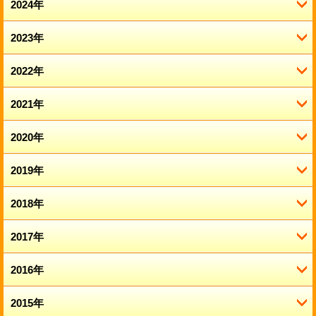
7月 (3)
2024年
12月 (2)
6月 (2)
11月 (1)
2023年
12月 (4)
5月 (2)
10月 (1)
11月 (2)
2022年
12月 (2)
4月 (3)
9月 (1)
10月 (2)
11月 (4)
2021年
12月 (6)
3月 (1)
8月 (3)
8月 (2)
10月 (5)
11月 (5)
2020年
12月 (5)
2月 (3)
6月 (1)
7月 (1)
9月 (2)
10月 (2)
11月 (2)
2019年
12月 (7)
1月 (2)
5月 (2)
6月 (2)
8月 (1)
9月 (3)
10月 (4)
11月 (6)
2018年
12月 (14)
4月 (3)
5月 (3)
7月 (1)
8月 (3)
9月 (4)
10月 (5)
11月 (9)
2017年
12月 (14)
3月 (2)
3月 (2)
6月 (1)
7月 (3)
8月 (7)
9月 (7)
10月 (13)
11月 (12)
2016年
12月 (15)
2月 (2)
2月 (2)
4月 (2)
6月 (2)
7月 (5)
8月 (9)
9月 (8)
10月 (9)
11月 (14)
2015年
12月 (15)