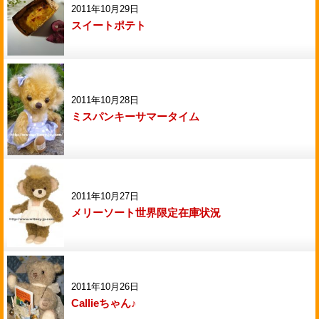
2011年10月29日
スイートポテト
2011年10月28日
ミスパンキーサマータイム
2011年10月27日
メリーソート世界限定在庫状況
2011年10月26日
Callieちゃん♪