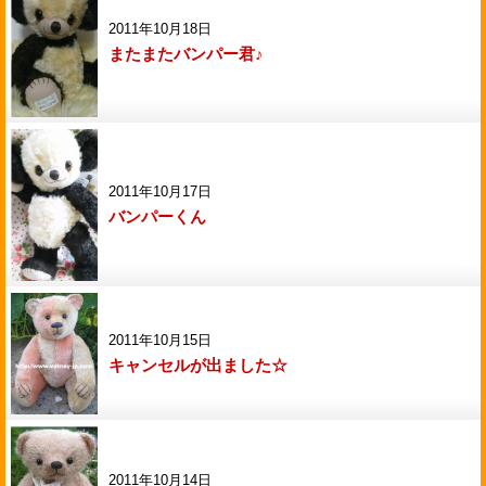
2011年10月18日
またまたバンパー君♪
2011年10月17日
バンパーくん
2011年10月15日
キャンセルが出ました☆
2011年10月14日