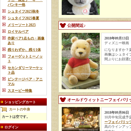
トニー限定チーキー・
パンキー他
シュタイフ2025秋冬
シュタイフ2025春夏
メリーソート2025
公開間近♪
ロイヤルベア
作家ベア1点もの・画像
2018年09月13日
あり
ディズニー映画
残りわずか、残り1体
になりますか？
画像はシュタイ
フォーゲットミーノッ
間ぶりにお顔選
ト
セカンダリーマーケッ
ト品
ビンテージベア・アニ
マル
スヌーピー特集
オールドウィットニーフェイバリ
ショッピングカート
カートの中身
2018年09月06日
カートは空です。
10月中旬完成予
ーフェイバリッ
高のラインアッ
ログイン