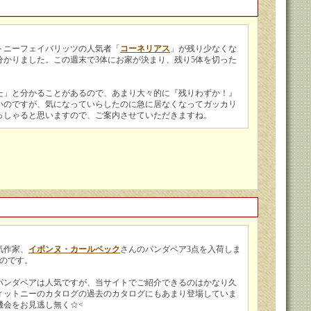
トニーフェイバリッツの人気者「
コーネリアス
」が残り少なくな
分かりました。この週末で3体にお家が決まり、残り5体を切った
た」と分かることがあるので、あまり大々的に『残りわずか！』
いのですが、気になっていらしたのに急に居なくなってガッカリ
っしゃると思いますので、ご案内させていただきますね。
気作家、
イボンヌ・カールベック
さんのパンダベア3点を入荷しま
ものです。
パンダベアは人気ですが、当サイトでご紹介できるのはかなり久
ィットニーのカタログの過去のカタログにもあまり登場していま
機会をお見逃し無く☆<