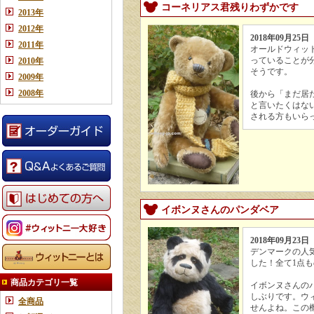
コーネリアス君残りわずかです
2013年
2012年
2018年09月25日
2011年
オールドウィッ
っていることが
2010年
そうです。
2009年
2008年
後から「まだ居
と言いたくはな
される方もいら
イボンヌさんのパンダベア
2018年09月23日
デンマークの人
した！全て1点
商品カテゴリ一覧
イボンヌさんの
しぶりです。ウ
全商品
せんよね。この