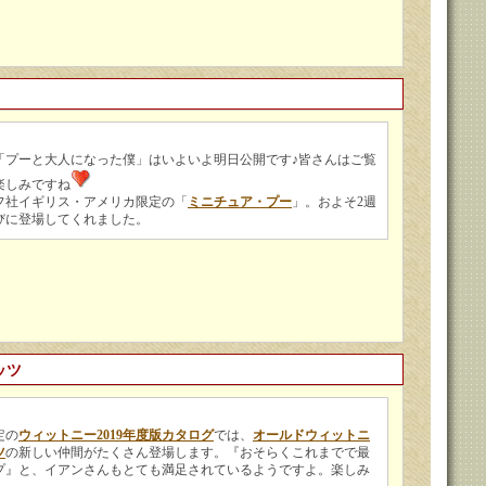
「プーと大人になった僕」はいよいよ明日公開です♪皆さんはご覧
楽しみですね
フ社イギリス・アメリカ限定の「
ミニチュア・プー
」。およそ2週
びに登場してくれました。
ッツ
定の
ウィットニー2019年度版カタログ
では、
オールドウィットニ
ツ
の新しい仲間がたくさん登場します。『おそらくこれまでで最
プ』と、イアンさんもとても満足されているようですよ。楽しみ