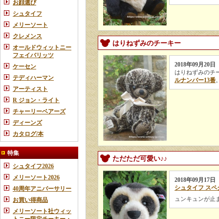
お顔選び
シュタイフ
メリーソート
クレメンス
はりねずみのチーキー
オールドウィットニー
フェイバリッツ
2018年09月20日
ケーセン
はりねずみのチ
テディハーマン
ルナンバー13番
アーティスト
R ジョン・ライト
チャーリーベアーズ
ディーンズ
カタログ/本
特集
ただただ可愛い♪♪
シュタイフ2026
メリーソート2026
2018年09月17日
シュタイフ スペ
40周年アニバーサリー
ュンキュンが止
お買い得商品
メリーソート社ウィッ