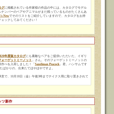
ログ
に掲載されている作家様の作品の中には、カタログでモデル
ルナンバーのベアやアニマルがまだ残っているものがたくさんあ
's New
でそのリストをご紹介していますので、カタログをお持
チェックしてみてください！
020年度版カタログ
にも素敵なベアをご提供いただいた、イギリ
フォーゲットミーノット
」さん。そのフォーゲットミーノットの
新作べを入荷しました！「
Sandiman Peacock
」君。ハンサムです
れたばかりの、出来たてほやほやですよ。
意で、10月18日（金）午後3時までテイクス用に取り置きされて
ッツ新作