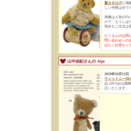
新カタログ
に掲
しい仲間は全て
画像は人気のF
ので、もうしば
現在もご注文は承れま
たくさんのお問
問い合わせへの
ばらくお待ちく
山中由紀さんの Jojo
2019年10月12日
ウィットニー20
品 248.Joj
正いたします。