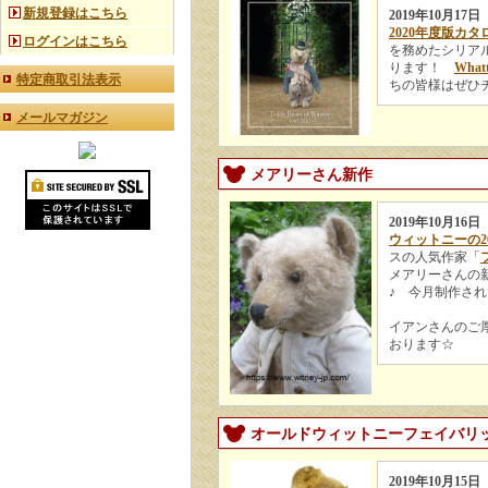
新規登録はこちら
2019年10月17日
2020年度版カタ
ログインはこちら
を務めたシリア
ります！
Whatt
特定商取引法表示
ちの皆様はぜひ
メールマガジン
メアリーさん新作
2019年10月16日
ウィットニーの2
スの人気作家「
メアリーさんの
♪ 今月制作さ
イアンさんのご厚
おります☆
オールドウィットニーフェイバリ
2019年10月15日