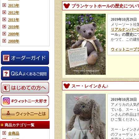
2013年
ブランケットホールの歴史につい
2012年
2019年10月29日
2011年
メリーソート社
2010年
リアルナンバー2
2009年
ール」の歴史に
かつて、この建
2008年
ウィットニーブラ
スー・レインさん♪
2019年10月28日
アメリカの人気
ている、スー・
ンさんの作品は
ひご覧ください
商品カテゴリ一覧
スー・レインさ
全商品
のフォーゲット