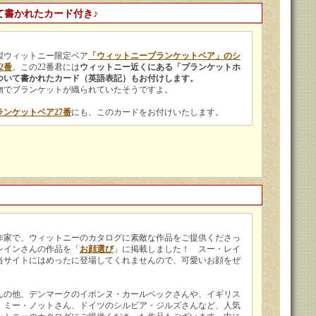
て書かれたカード付き♪
製ウィットニー限定ベア
「ウィットニーブランケットベア」のシ
2番
。この22番君には
ウィットニー近くにある「ブランケットホ
ついて書かれたカード（英語表記）もお付けします。
物でブランケットが織られていたそうですよ。
ンケットベア27番
にも、このカードをお付けいたします。
作家で、ウィットニーのカタログに素敵な作品をご提供くださっ
レインさんの作品を「
お顔選び
」に掲載しました！ スー・レイ
当サイトにはめったに登場してくれませんので、可愛いお顔をぜ
。
んの他、デンマークのイボンヌ・カールベックさんや、イギリス
・ミー・ノットさん、ドイツのシルビア・ジルズさんなど、人気