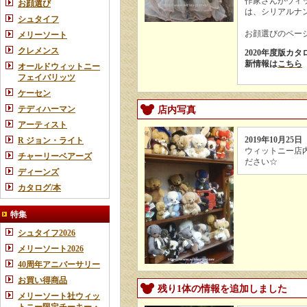
作家さんがウィ
お顔選び
は、シリアルナン
シュタイフ
お顔選びのペー
メリーソート
クレメンス
2020年度版カ
新情報は
こちら
オールドウィットニー
フェイバリッツ
ケーセン
テディハーマン
店内写真
アーティスト
2019年10月25日
R ジョン・ライト
ウィットニー店
チャーリーベアーズ
ださい☆
ディーンズ
カタログ/本
特集
シュタイフ2026
メリーソート2026
40周年アニバーサリー
お買い得商品
残り1体の情報を追加しました
メリーソート社ウィッ