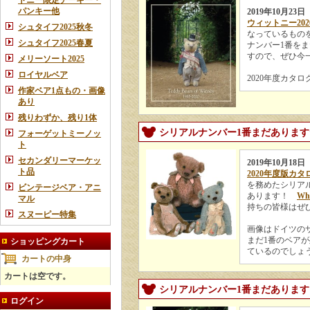
トニー限定チーキー・
パンキー他
2019年10月23日
ウィットニー20
シュタイフ2025秋冬
なっているもの
シュタイフ2025春夏
ナンバー1番を
すので、ぜひ
メリーソート2025
ロイヤルベア
2020年度カタ
作家ベア1点もの・画像
あり
残りわずか、残り1体
シリアルナンバー1番まだあります
フォーゲットミーノッ
ト
セカンダリーマーケッ
2019年10月18日
ト品
2020年度版カタ
を務めたシリア
ビンテージベア・アニ
あります！
Wha
マル
持ちの皆様はぜ
スヌーピー特集
画像はドイツの
まだ1番のベアが
ショッピングカート
ているのでしょ
カートの中身
カートは空です。
シリアルナンバー1番まだあります
ログイン