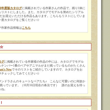
20年度版カタログ
に掲載されている作家さんの作品で、残り1体に
をリストにしました。また、カタログでモデルを努めたシリアル
まだお迎えいただける作品もあります。こちらもリストにしていま
今一度カタログをご覧ください☆
ログ作家作品情報は
こちら
☆
ログ
に掲載されている作家様の作品の中には、カタログでモデル
ルナンバー1番のベアやアニマルがまだ残っているものがたくさん
tt's New
でそのリストをご紹介していますので、カタログをお
ひチェックしてみてください☆
サンドラさんのキュートなベアたち♪ こんなに可愛いのに何故か
残っています。（10月16日現在の条法です） 誰のお迎えを待っ
うね。
！