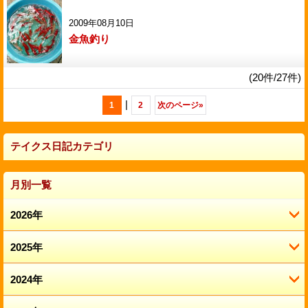
2009年08月10日
金魚釣り
(20件/27件)
|
1
2
次のページ
»
テイクス日記カテゴリ
月別一覧
2026年
2025年
8月 (1)
7月 (3)
2024年
12月 (2)