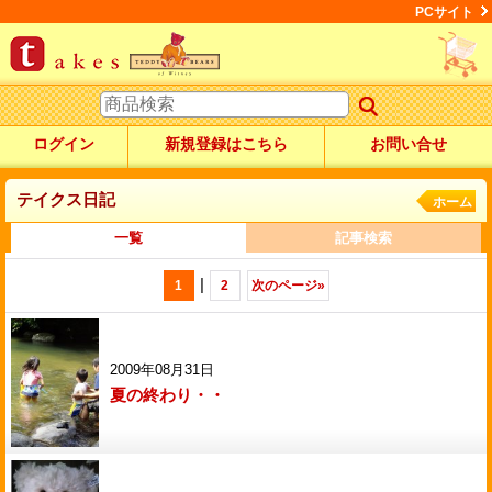
PCサイト
ログイン
新規登録はこちら
お問い合せ
テイクス日記
ホーム
一覧
記事検索
|
1
2
次のページ
»
2009年08月31日
夏の終わり・・