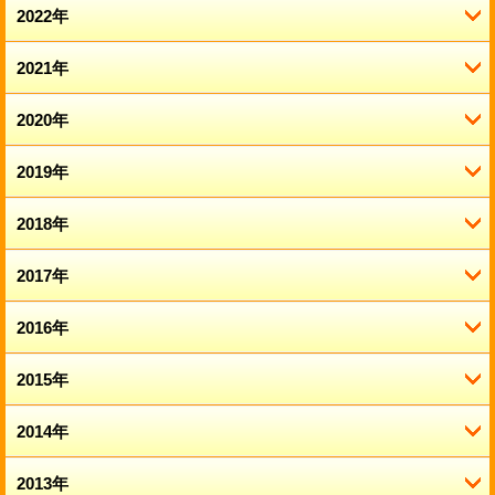
5月 (2)
10月 (1)
11月 (2)
2022年
12月 (2)
4月 (3)
9月 (1)
10月 (2)
11月 (4)
2021年
12月 (6)
3月 (1)
8月 (3)
8月 (2)
10月 (5)
11月 (5)
2020年
12月 (5)
2月 (3)
6月 (1)
7月 (1)
9月 (2)
10月 (2)
11月 (2)
2019年
12月 (7)
1月 (2)
5月 (2)
6月 (2)
8月 (1)
9月 (3)
10月 (4)
11月 (6)
2018年
12月 (14)
4月 (3)
5月 (3)
7月 (1)
8月 (3)
9月 (4)
10月 (5)
11月 (9)
2017年
12月 (14)
3月 (2)
3月 (2)
6月 (1)
7月 (3)
8月 (7)
9月 (7)
10月 (13)
11月 (12)
2016年
12月 (15)
2月 (2)
2月 (2)
4月 (2)
6月 (2)
7月 (5)
8月 (9)
9月 (8)
10月 (9)
11月 (14)
2015年
12月 (15)
1月 (5)
1月 (2)
3月 (1)
5月 (3)
6月 (7)
7月 (10)
8月 (7)
9月 (7)
10月 (16)
11月 (16)
2014年
12月 (19)
2月 (2)
4月 (3)
5月 (7)
6月 (17)
7月 (9)
8月 (13)
9月 (15)
10月 (15)
11月 (19)
2013年
12月 (15)