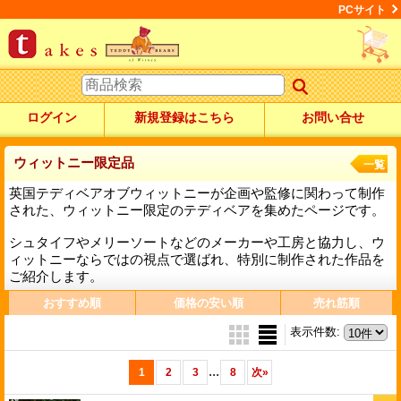
PCサイト
ログイン
新規登録はこちら
お問い合せ
ウィットニー限定品
一覧
英国テディベアオブウィットニーが企画や監修に関わって制作
された、ウィットニー限定のテディベアを集めたページです。
シュタイフやメリーソートなどのメーカーや工房と協力し、ウ
ィットニーならではの視点で選ばれ、特別に制作された作品を
ご紹介します。
おすすめ順
価格の安い順
売れ筋順
表示件数
:
...
1
2
3
8
次
»