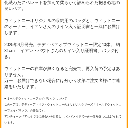
化繊わたにペレットを加えて柔らかく詰められ
た抱き心地の
良いベア。
ウィットニーオリジナルの収納用のバッグと、ウィットニー
のオーナー、イアンさんのサイン入り証明書と一緒にお届け
します。
2025年4月発売。テディベアオブウィットニー限定40体。 約
31cm イアン・パウトさんのサイン入り証明書、バッグ付
き。
ウィットニーの在庫が無くなると完売で、再入荷の予定はあ
りません。
万一、お届けできない場合には分かり次第ご注文者様にご連
絡をいたします。
■ オールドウィットニーフェイバリッツについて
このベアは、テディベア・オブ・ウィットニーのオリジナルシリーズ「オールドウィットニ
ーフェイバリッツ」の作品です。
アンティークベアならではの風合いを目指し、ハンドメイドで一体一体丹念に仕上げられて
います。