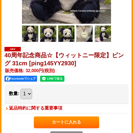
40周年記念商品☆【ウィットニー限定】ピン
グ 31cm
[ping145YY2930]
販売価格
:
32,000円
(税別)
Facebookでシェア
数量
:
返品特約に関する重要事項