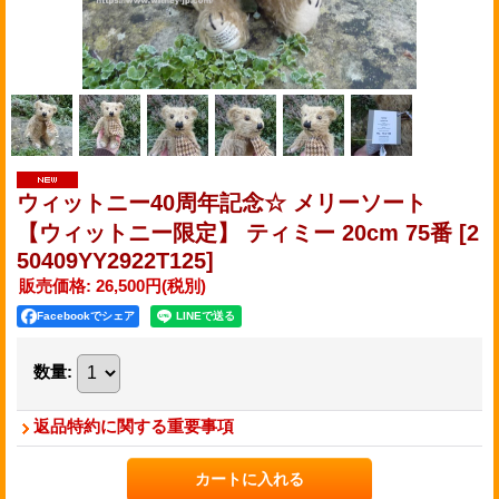
ウィットニー40周年記念☆ メリーソート
【ウィットニー限定】 ティミー 20cm 75番
[2
50409YY2922T125]
販売価格
:
26,500円
(税別)
Facebookでシェア
数量
:
返品特約に関する重要事項