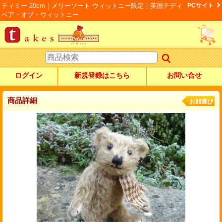
ティミー 20cm｜メリーソート ウィットニー限定｜英国テディ
PCサイト
ベア・オブ・ウィットニー
ログイン
新規登録はこちら
お問い合せ
商品詳細
お顔選び