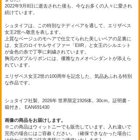
2022年9月8日に逝去された後も、今なお多くの人々に愛され
続けています。
シュタイフは、この特別なテディベアを通して、エリザベス
女王2世へ敬意を表します。
上質なベージュのモヘアで仕立てられた美しいベアの足裏に
は、女王のロイヤルサイファー「EIIR」と女王のシルエット
が金色の糸で丁寧に刺繍されています。
胸元のダブルリボンには、優雅なカメオペンダントが添えら
れています。
エリザベス女王2世の100周年を記念した、気品あふれる特別
な作品です。
シュタイフ社製、2026年 世界限定1926体。30cm。証明書・
箱付き。 EAN691430
画像の商品をお届けします。
※この商品はウィットニーでも販売しています。入れ違いで
完売の場合にはご容赦ください。（確保できなかった場合に
は分かり次第ご注文者様にご連絡いたします )