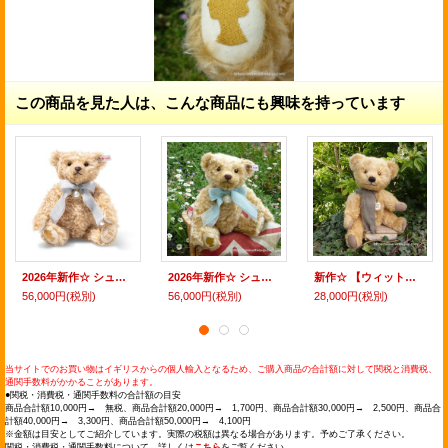
この商品を見た人は、こんな商品にも興味を持っています
2026年新作☆ シュタイフ エリザベス女王2世 100周年 バースデーベア 30cm
2026年新作☆ シュタイフ エリザベス女王2世 100周年 バースデーベア 30cm 199番
新作☆ 【ウィットニー限定】ウィットニー2026ベア 30cm
56,000円
(税別)
56,000円
(税別)
28,000円
(税別)
当サイトでのお買い物はイギリスからの個人輸入となるため、ご購入商品の合計額に対して関税と消費税、
通関手数料がかかることがあります。
●関税・消費税・通関手数料の合計額の目安
商品合計額10,000円→ 無税、商品合計額20,000円→ 1,700円、商品合計額30,000円→ 2,500円、商品合
計額40,000円→ 3,300円、商品合計額50,000円→ 4,100円
※金額は目安としてご紹介しています。実際の税額は異なる場合があります。予めご了承ください。
関税・消費税・通関手数料について、詳しくは
こちら
をご覧ください。