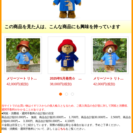
この商品を見た人は、こんな商品にも興味を持っています
メリーソート リトルパディントン ムービーエディション 23cm 42番
2025年5月発売☆ メリーソート リトルパディントン クラシックエディション 20cm
メリーソート リトルパディントン ムービーエディション 23cm 265番
42,000円
(税別)
38,000円
(税別)
42,000円
(税別)
当サイトでのお買い物はイギリスからの個人輸入となるため、ご購入商品の合計額に対して関税と消費税、
通関手数料がかかることがあります。
●関税・消費税・通関手数料の合計額の目安
商品合計額10,000円→ 無税、商品合計額20,000円→ 1,700円、商品合計額30,000円→ 2,500円、商品合
計額40,000円→ 3,300円、商品合計額50,000円→ 4,100円
※金額は目安としてご紹介しています。実際の税額は異なる場合があります。予めご了承ください。
関税・消費税・通関手数料について、詳しくは
こちら
をご覧ください。