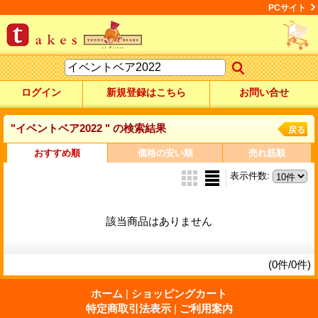
PCサイト
ログイン
新規登録はこちら
お問い合せ
"イベントベア2022 "
の
検索結果
戻る
おすすめ順
価格の安い順
売れ筋順
表示件数
:
該当商品はありません
(0件/0件)
ホーム
|
ショッピングカート
特定商取引法表示
|
ご利用案内